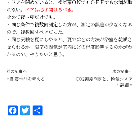
・
ドアを閉めていると、換気扇ＯＮでもＯＦＦでも水滴が取
れない。
ドアは必ず開けるべき。
せめて夜～朝だけでも。
・同じ条件で複数回測定
した方が、測定の誤差が少なくなる
ので、複数回すべきだった。
・同じ実験を夏にもやると、夏ではどの方法が浴室を乾燥さ
せられるか。浴室の湿気が室内にどの程度影響するのかがわ
かるので、やりたいと思う。
前の記事へ
次の記事へ
«
耐震性能を考える
CO2濃度測定と、換気システ
ム詳細
»
F
T
共
a
w
有
c
it