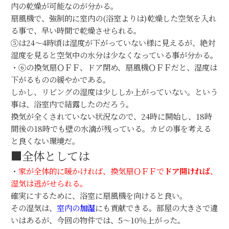
内の乾燥が可能なのが分かる。
扇風機で、強制的に室内の(浴室よりは)乾燥した空気を入れ
る事で、早い時間で乾燥させられる。
⑤は24～4時頃は湿度が下がっていない様に見えるが、絶対
湿度を見ると空気中の水分は少なくなっている事が分かる。
・⑥の換気扇ＯＦＦ、ドア閉め、扇風機ＯＦＦだと、湿度は
下がるものの緩やかである。
しかし、リビングの湿度は少ししか上がっていない。という
事は、浴室内で結露したのだろう。
換気が全くされていない状況なので、24時に開始し、18時
間後の18時でも壁の水滴が残っている。カビの事を考える
と良くない環境だ。
■全体としては
・
家が全体的に暖かければ、換気扇ＯＦＦで
ドア開ければ
、
湿気は逃がせられる。
確実にするために、浴室に扇風機を向けると良い。
その湿気は、
室内の
加湿
にも貢献できる。部屋の大きさで違
いはあるが、今回の物件では、5～10％上がった。