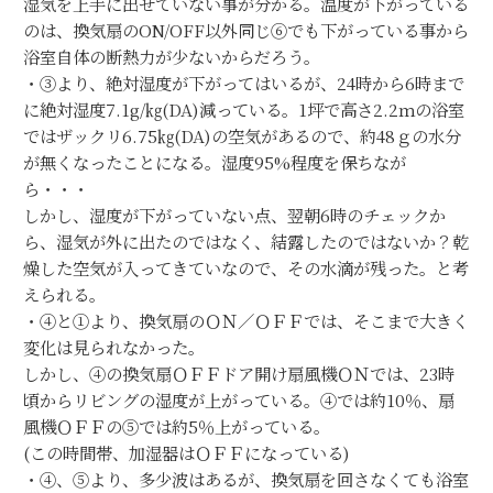
湿気を上手に出せていない事が分かる。温度が下がっている
のは、換気扇のON/OFF以外同じ⑥でも下がっている事から
浴室自体の断熱力が少ないからだろう。
・③より、絶対湿度が下がってはいるが、24時から6時まで
に絶対湿度7.1g/㎏(DA)減っている。1坪で高さ2.2ｍの浴室
ではザックリ6.75㎏(DA)の空気があるので、約48ｇの水分
が無くなったことになる。湿度95%程度を保ちなが
ら・・・
しかし、湿度が下がっていない点、翌朝6時のチェックか
ら、湿気が外に出たのではなく、結露したのではないか？乾
燥した空気が入ってきていなので、その水滴が残った。と考
えられる。
・④と①より、換気扇のＯＮ／ＯＦＦでは、そこまで大きく
変化は見られなかった。
しかし、④の換気扇ＯＦＦドア開け扇風機ＯＮでは、23時
頃からリビングの湿度が上がっている。④では約10％、扇
風機ＯＦＦの⑤では約5％上がっている。
(この時間帯、加湿器はＯＦＦになっている)
・④、⑤より、多少波はあるが、換気扇を回さなくても浴室