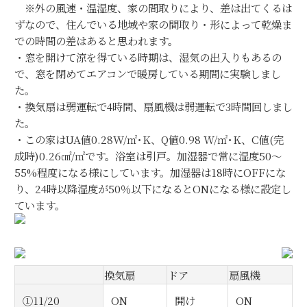
※外の風速・温湿度、家の間取りにより、差は出てくるは
ずなので、住んでいる地域や家の間取り・形によって乾燥ま
での時間の差はあると思われます。
・窓を開けて涼を得ている時期は、湿気の出入りもあるの
で、窓を閉めてエアコンで暖房している期間に実験しまし
た。
・換気扇は弱運転で4時間、扇風機は弱運転で3時間回しまし
た。
・この家はUA値0.28W/㎡･K、Q値0.98 W/㎡･K、C値(完
成時)0.26㎠/㎡です。浴室は引戸。加湿器で常に湿度50～
55%程度になる様にしています。加湿器は18時にOFFにな
り、24時以降湿度が50％以下になるとONになる様に設定し
ています。
換気扇
ドア
扇風機
①11/20
ON
開け
ON