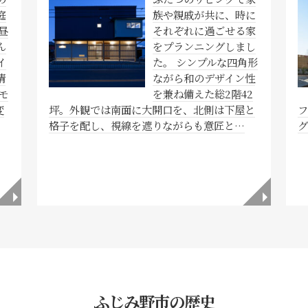
庭
族や親戚が共に、時に
昼
それぞれに過ごせる家
ん
をプランニングしまし
イ
た。 シンプルな四角形
情
ながら和のデザイン性
モ
を兼ね備えた総2階42
変
坪。外観では南面に大開口を、北側は下屋と
格子を配し、視線を遮りながらも意匠と…
◥
◥
ふじみ野市の歴史