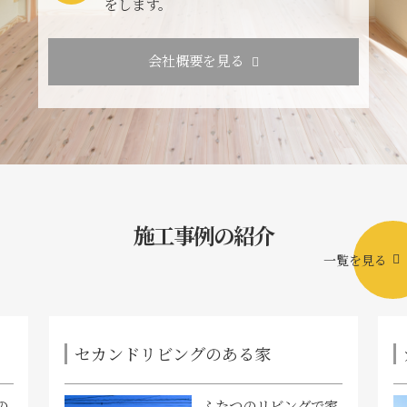
をします。
会社概要を見る
施工事例の紹介
一覧を見る
セカンドリビングのある家
の
ふたつのリビングで家