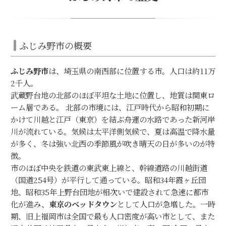
ふじみ野市の概要
ふじみ野市
は、埼玉県の南西部に位置する市。人口は約11万
2千人。
武蔵野台地の北部のほぼ平坦な土地に位置し、地質は関東ロ
ーム層である。 北部の市境には、江戸時代から昭和初期に
かけて川越と江戸（東京）を結ぶ舟運の水路であった新河岸
川が流れている。気候は太平洋側気候で、夏は高温で降水量
が多く、冬は強い北西の季節風が吹き晴天の日が多いのが特
徴。
市のほぼ中央を鉄道の東武東上線と、幹線道路の川越街道
（国道254号）が平行して通っている。昭和34年霞ヶ丘団
地、昭和35年上野台団地が相次いで建設されて急速に都市
化が進み、
東京のベッドタウン
として人口が急増した。一時
期、旧上福岡市は全国で最も人口密度が高い市として、また