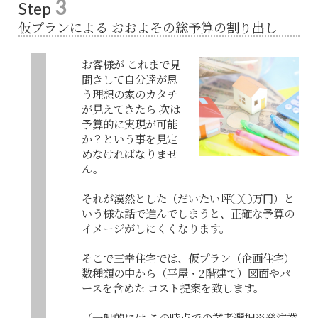
3
Step
仮プランによる おおよその総予算の割り出し
お客様が これまで見
聞きして自分達が思
う理想の家のカタチ
が見えてきたら 次は
予算的に実現が可能
か？という事を見定
めなければなりませ
ん。
それが漠然とした（だいたい坪◯◯万円）と
いう様な話で進んでしまうと、正確な予算の
イメージがしにくくなります。
そこで三幸住宅では、仮プラン（企画住宅）
数種類の中から（平屋・2階建て）図面やパ
ースを含めた コスト提案を致します。
（一般的には この時点での業者選択※発注業