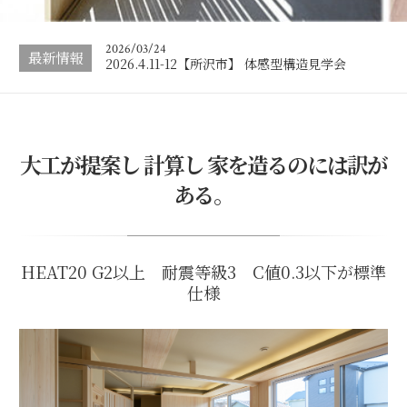
完成見学会
2026/03/24
最新情報
2026.4.11-12【所沢市】 体感型構造見学会
2026/03/19
2026.3.28-29【川越市 本好きのための空中図書
館】完成見学会の…
2026/08/07
大工が提案し 計算し 家を造るのには訳が
2026.8.22-23【所沢・小径の奥の静邸】 体感型
完成見学会
ある。
HEAT20 G2以上 耐震等級3 C値0.3以下が標準
仕様