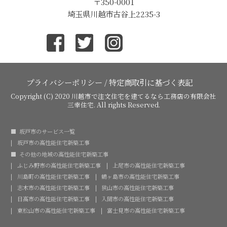
〒350-0001
埼玉県川越市古谷上2235-3
プライバシーポリシー
/
特定商取引に基づく表記
Copyright (C) 2020
川越市で注文住宅を建てるなら工務店の有限会社
三幸住宅
. All rights Reserved.
坂戸市のサービス一覧
坂戸市の高性能住宅新築工事
その他の地域の高性能住宅新築工事
ふじみ野市の高性能住宅新築工事
上尾市の高性能住宅新築工事
川島町の高性能住宅新築工事
鶴ヶ島市の高性能住宅新築工事
志木市の高性能住宅新築工事
狭山市の高性能住宅新築工事
日高市の高性能住宅新築工事
入間市の高性能住宅新築工事
東松山市の高性能住宅新築工事
富士見市の高性能住宅新築工事