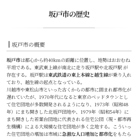
坂戸市の歴史
坂戸市の概要
坂戸市
は都心から約40kmの距離に位置し、地勢はおおむね
平坦である。東武東上線が南北に走り坂戸駅や北坂戸駅 が
存在する。坂戸駅は
東武鉄道の東上本線と越生線
が乗り入れ
ており、越生線の起点となっている。
川越市や東松山市といった古くからの都市に囲まれ都市化が
遅れていたが、1970年代になると東京のベッドタウンとし
て住宅団地が多数開発されるようになり、1973年（昭和48
年）にまち開きした北坂戸団地や、1979年（昭和54年）に
まち開きした若葉台団地に代表される住宅公団（現・都市再
生機構）による大規模な住宅団地が多く立地する。こういっ
た住宅団地の増加は市域に
急激な人口増加と都市化
をもたら