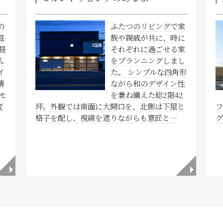
の
ふたつのリビングで家
庭
族や親戚が共に、時に
昼
それぞれに過ごせる家
ん
をプランニングしまし
イ
た。 シンプルな四角形
情
ながら和のデザイン性
モ
を兼ね備えた総2階42
変
坪。外観では南面に大開口を、北側は下屋と
格子を配し、視線を遮りながらも意匠と…
◥
◥