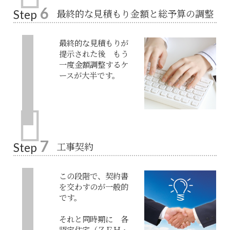
6
最終的な見積もり金額と総予算の調整
Step
最終的な見積もりが
提示された後 もう
一度金額調整するケ
ースが大半です。
7
工事契約
Step
この段階で、契約書
を交わすのが一般的
です。
それと同時期に 各
認定住宅（ＺＥＨ・