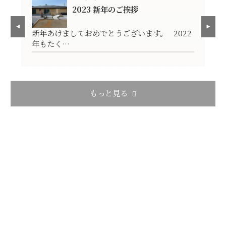
2023 新年のご挨拶
見
新年あけましておめでとうございます。 2022
ス
年もたく…
が
もっと見る