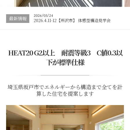
完成見学会
2026/03/24
最新情報
2026.4.11-12【所沢市】 体感型構造見学会
2026/03/19
2026.3.28-29【川越市 本好きのための空中図書
館】完成見学会の…
2026/08/07
HEAT20 G2以上 耐震等級3 C値0.3以
2026.8.22-23【所沢・小径の奥の静邸】 体感型
完成見学会
下が標準仕様
埼玉県坂戸市でエネルギーから構造まで全てを計
算した住宅を提案します