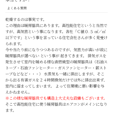
よくある質問
乾燥するのは事実です。
この理由は暖房器具にあります。高性能住宅というと当然で
すが、高気密という事になります。各社「Ｃ値０.５ ㎠／㎡
以下です」という事を言っている住宅会社さんが多く見受け
られます。
今や当たり前になりつつあるのですが、気密力が高いが故に
暖房器具が選べない という事が 起きてきます。 排気ガスを
発生させて室内を暖める様な直燃焼型の暖房器具は（石油ス
トーブ・石油ファンヒーター・ガスファンヒーター・薪スト
ーブなどなど・・・） 水蒸気も一緒に排出しますが、そこ
から出る有害ガスを２４時間換気だけでは外に排出出来ず、
室内に溜まってしまいます。 よって住環境に悪い影響を与
えかねません。
※この様な暖房器具でも構造上大丈夫な設備もございます。
そこで高性能住宅に使う暖房器具はエアコンがメインになり
ます。