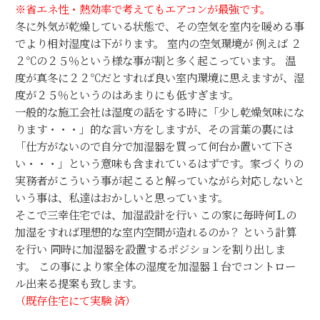
※省エネ性・熱効率で考えてもエアコンが最強です。
冬に外気が乾燥している状態で、その空気を室内を暖める事
でより相対湿度は下がります。 室内の空気環境が 例えば ２
２℃の２５％という様な事が割と多く起こっています。 温
度が真冬に２２℃だとすれば良い室内環境に思えますが、湿
度が２５％というのはあまりにも低すぎます。
一般的な施工会社は湿度の話をする時に「少し乾燥気味にな
ります・・・」的な言い方をしますが、その言葉の裏には
「仕方がないので自分で加湿器を買って何台か置いて下さ
い・・・」という意味も含まれているはずです。家づくりの
実務者がこういう事が起こると解っていながら対応しないと
いう事は、私達はおかしいと思っています。
そこで三幸住宅では、加湿設計を行い この家に毎時何Ｌの
加湿をすれば理想的な室内空間が造れるのか？ という計算
を行い 同時に加湿器を設置するポジションを割り出しま
す。 この事により家全体の湿度を加湿器１台でコントロー
ル出来る提案も致します。
（既存住宅にて実験 済）