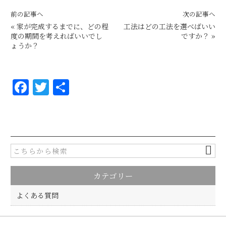
前の記事へ
次の記事へ
«
家が完成するまでに、どの程
工法はどの工法を選べばいい
度の期間を考えればいいでし
ですか？
»
ょうか？
F
T
共
a
w
有
c
it
e
te
b
r
o
カテゴリー
o
k
よくある質問