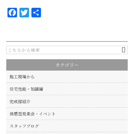
F
T
共
a
w
有
c
it
e
te
b
r
o
カテゴリー
o
k
施工現場から
住宅性能・知識編
完成邸紹介
体感型見楽会・イベント
スタッフブログ