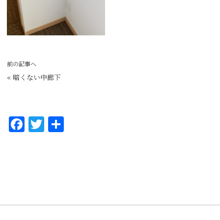
前の記事へ
«
暗くない中廊下
F
T
共
a
w
有
c
it
e
te
b
r
o
o