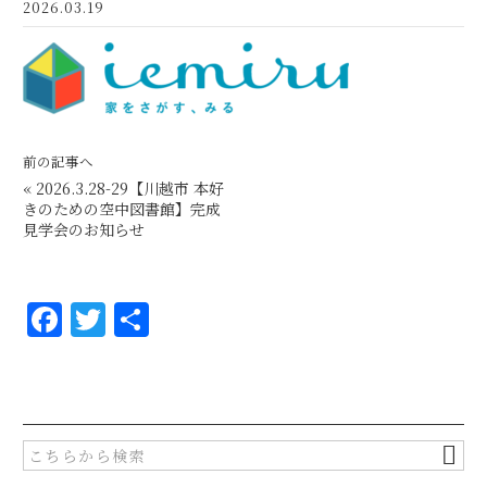
2026.03.19
前の記事へ
«
2026.3.28-29【川越市 本好
きのための空中図書館】完成
見学会のお知らせ
F
T
共
a
w
有
c
it
e
te
b
r