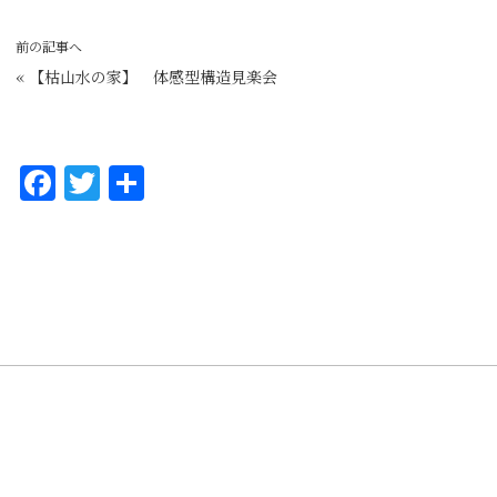
前の記事へ
«
【枯山水の家】 体感型構造見楽会
F
T
共
a
w
有
c
it
e
te
b
r
o
o
k