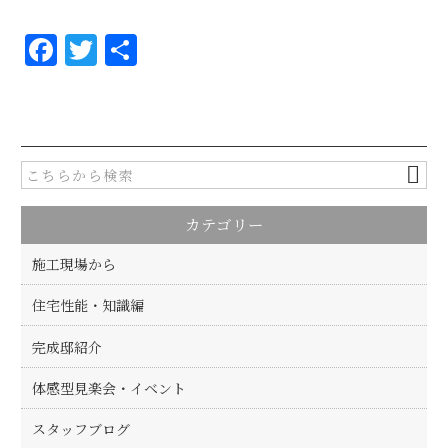
F
T
共
a
w
有
c
it
e
te
b
r
o
カテゴリー
o
k
施工現場から
住宅性能・知識編
完成邸紹介
体感型見楽会・イベント
スタッフブログ