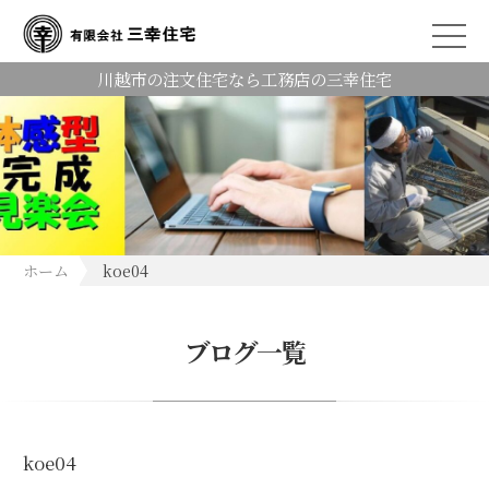
川越市の注文住宅なら工務店の三幸住宅
ホーム
koe04
ブログ一覧
koe04