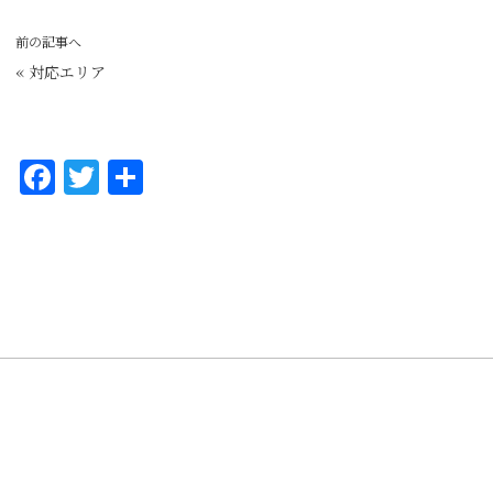
前の記事へ
«
対応エリア
F
T
共
a
w
有
c
it
e
te
b
r
o
o
k