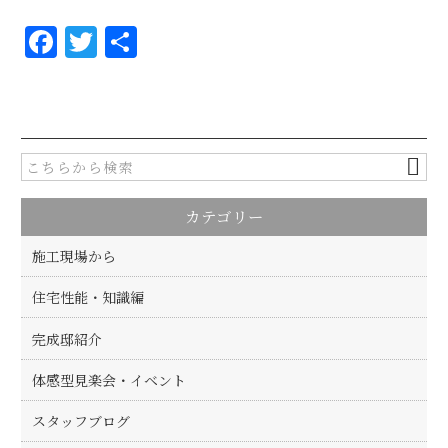
F
T
共
a
w
有
c
it
e
te
b
r
o
カテゴリー
o
k
施工現場から
住宅性能・知識編
完成邸紹介
体感型見楽会・イベント
スタッフブログ