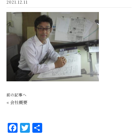
2021.12.11
前の記事へ
«
会社概要
F
T
共
a
w
有