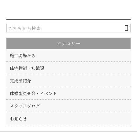
c
it
e
te
b
r
o
カテゴリー
o
k
施工現場から
住宅性能・知識編
完成邸紹介
体感型見楽会・イベント
スタッフブログ
お知らせ