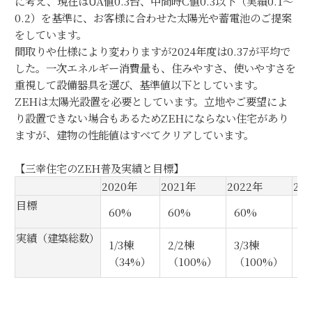
に考え、現在はUA値0.3台、中間時C値0.3以下（実績0.1～
0.2）を基準に、お客様に合わせた太陽光や蓄電池のご提案
をしています。
間取りや仕様により変わりますが2024年度は0.37が平均で
した。一次エネルギー消費量も、住みやすさ、使いやすさを
重視して設備器具を選び、基準値以下としています。
ZEHは太陽光設置を必要としています。立地やご要望によ
り設置できない場合もあるためZEHにならない住宅があり
ますが、建物の性能値はすべてクリアしています。
【三幸住宅のZEH普及実績と目標】
2020年
2021年
2022年
20
目標
60%
60%
60%
6
実績（建築総数）
1/3棟
2/2棟
3/3棟
1
（34%）
（100%）
（100%）
（