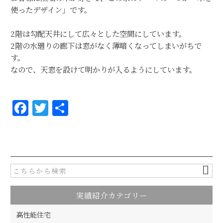
使ったデザイン」です。
2階は勾配天井にして広々とした空間にしています。
2階の水廻りの廊下は窓がなく薄暗くなってしまいがちで
す。
なので、天窓を設けて明かりが入るようにしています。
F
T
共
a
w
有
c
it
e
te
b
r
o
実績紹介カテゴリー
o
k
高性能住宅