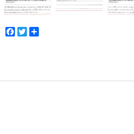
F
T
共
a
w
有
c
it
e
te
b
r
o
o
k